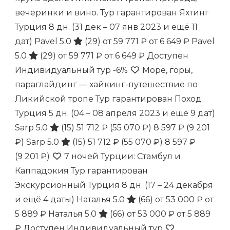
вечеринки и вино. Тур гарантирован Яхтинг
Турция
8 дн.
(31 дек – 07 янв 2023 и ещё 11
дат)
Pavel 5.0
(29)
от 59 771 ₽
от 6 649 ₽
Pavel
5.0
(29)
от 59 771 ₽
от 6 649 ₽
Доступен
Индивидуальный тур
-6%
Море, горы,
параглайдинг — хайкинг-путешествие по
Ликийской тропе Тур гарантирован Поход
Турция
5 дн.
(04 – 08 апреля 2023 и ещё 9 дат)
Sarp 5.0
(15)
51 712 ₽
(55 070 ₽)
8 597 ₽
(9 201
₽)
Sarp 5.0
(15)
51 712 ₽
(55 070 ₽)
8 597 ₽
(9 201 ₽)
7 ночей Турции: Стамбул и
Каппадокия Тур гарантирован
Экскурсионный Турция
8 дн.
(17 – 24 декабря
и ещё 4 даты)
Наталья 5.0
(66)
от 53 000 ₽
от
5 889 ₽
Наталья 5.0
(66)
от 53 000 ₽
от 5 889
₽
Доступен Индивидуальный тур