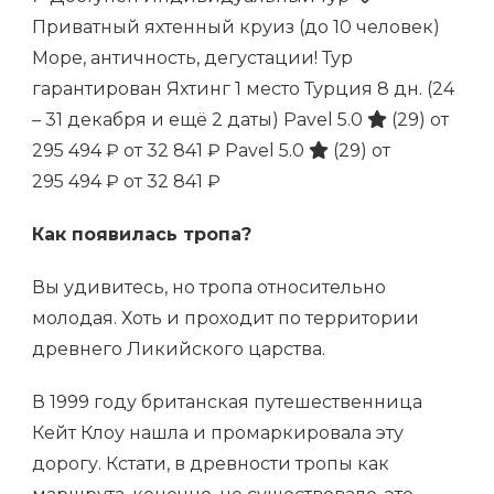
Приватный яхтенный круиз (до 10 человек)
Море, античность, дегустации! Тур
гарантирован Яхтинг 1 место Турция
8 дн.
(24
– 31 декабря и ещё 2 даты)
Pavel 5.0
(29)
от
295 494 ₽
от 32 841 ₽
Pavel 5.0
(29)
от
295 494 ₽
от 32 841 ₽
Как появилась тропа?
Вы удивитесь, но тропа относительно
молодая. Хоть и проходит по территории
древнего Ликийского царства.
В 1999 году британская путешественница
Кейт Клоу нашла и промаркировала эту
дорогу. Кстати, в древности тропы как