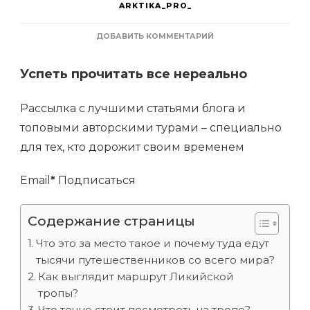
ARKTIKA_PRO_
К
ДОБАВИТЬ КОММЕНТАРИЙ
ЗАПИСИ
ЛИКИЙСКАЯ
Успеть прочитать все нереально
ТРОПА
В
ТУРЦИИ:
Рассылка с лучшими статьями блога и
КАРТА
МАРШРУТА,
топовыми авторскими турами – специально
ЛУЧШИЕ
для тех, кто дорожит своим временем
ПЛЯЖИ,
СЛОЖНОСТЬ
ПОХОДА
Email
*
Подписаться
Содержание страницы
Что это за место такое и почему туда едут
тысячи путешественников со всего мира?
Как выглядит маршрут Ликийской
тропы?
Что точно стоит посмотреть на тропе?