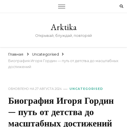
Arktika
Открывай, блуждай, повторяй
Главная
Uncategorised
Биография Игоря Гордин — путь от детства до масштабных
достижений
ОБНОВЛЕНО НА
27 АВГУСТА 2024
UNCATEGORISED
Биография Игоря Гордин
— путь от детства до
масштабных достижений