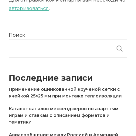
авторизоваться
.
Поиск
П
Последние записи
Применение оцинкованной крученой сетки с
ячейкой 25×25 мм при монтаже теплоизоляции
Каталог каналов мессенджеров по азартным
играм и ставкам с описанием форматов и
тематики
Авиасообщение между Россией и Арменией