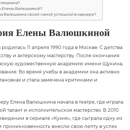
алюшкина?
ь Елены Валюшкиной?
на Валюшкина своей самой успешной в карьере?
афия Елены Валюшкиной
одилась 11 апреля 1990 года в Москве. С детства
сству и актерскому мастерству. После окончания
овскую художественную академию имени Щукина,
ование. Во время учебы в академии она активно
становках и стала замечена критиками и
ру Елена Валюшкина начала в театре, где играла
ой талант и исполнительское мастерство. В 2010
евидении в сериале «Кухня», где сыграла одну из
 и проникновенность внесли свою лепту в успех