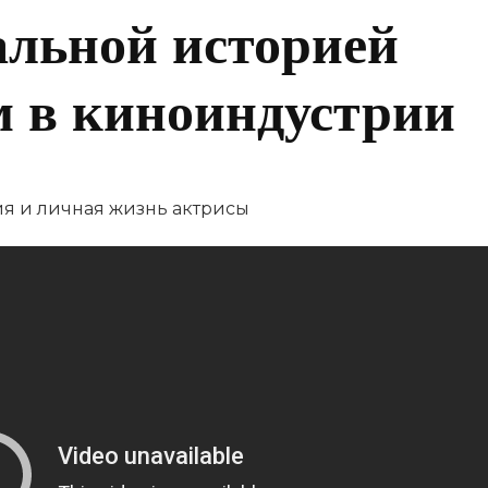
альной историей
м в киноиндустрии