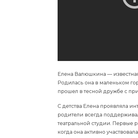
АКТРИСА
С
УНИКАЛЬНОЙ
ИСТОРИЕЙ
ЖИЗНИ
И
УСПЕХОМ
В
КИНОИНДУСТРИИ
Елена Валюшкина — известная 
Родилась она в маленьком гор
прошел в тесной дружбе с пр
С детства Елена проявляла инт
родители всегда поддерживали
театральной студии. Первые 
когда она активно участвовала