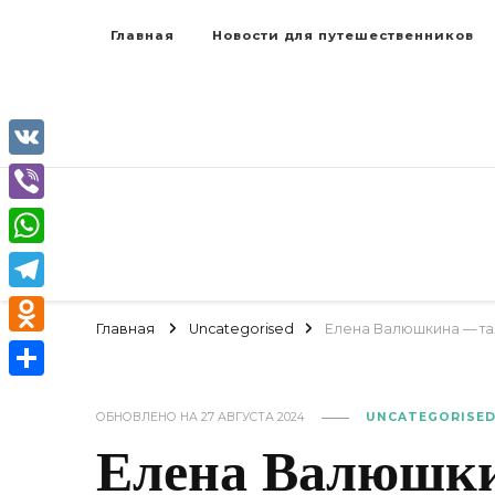
Главная
Новости для путешественников
VK
Viber
WhatsApp
Telegram
Главная
Uncategorised
Елена Валюшкина — тал
Odnoklassniki
Отправить
ОБНОВЛЕНО НА
27 АВГУСТА 2024
UNCATEGORISE
Елена Валюшки