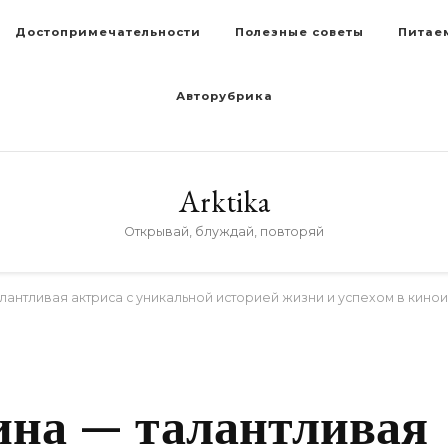
Достопримечательности
Полезные советы
Питае
Авторубрика
Arktika
Открывай, блуждай, повторяй
антливая актриса с уникальной историей жизни и успехом в кино
D
на — талантливая