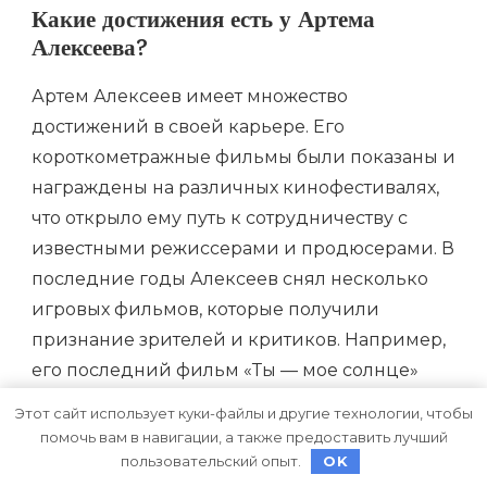
Какие достижения есть у Артема
Алексеева?
Артем Алексеев имеет множество
достижений в своей карьере. Его
короткометражные фильмы были показаны и
награждены на различных кинофестивалях,
что открыло ему путь к сотрудничеству с
известными режиссерами и продюсерами. В
последние годы Алексеев снял несколько
игровых фильмов, которые получили
признание зрителей и критиков. Например,
его последний фильм «Ты — мое солнце»
стал победителем на международном
Этот сайт использует куки-файлы и другие технологии, чтобы
кинофестивале и был номинирован на
помочь вам в навигации, а также предоставить лучший
несколько премий в категории «Лучший
пользовательский опыт.
OK