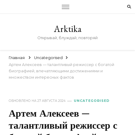
Arktika
Открывай, блуждай, повторяй
Главная
Uncategorised
Артем Алексеев — талантливый режиссер с богатой
биографией, впечатляющими достижениями и
множеством интересных фактов
ОБНОВЛЕНО НА
27 АВГУСТА 2024
UNCATEGORISED
Артем Алексеев —
талантливый режиссер с