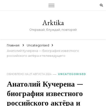
Arktika
Открывай, блуждай, повторяй
Главная
Uncategorised
Анатолий Кучерена — биография известного
российского актёра и телеведущего
ОБНОВЛЕНО НА
27 АВГУСТА 2024
UNCATEGORISED
Анатолий Кучерена —
биография известного
российского актёра и