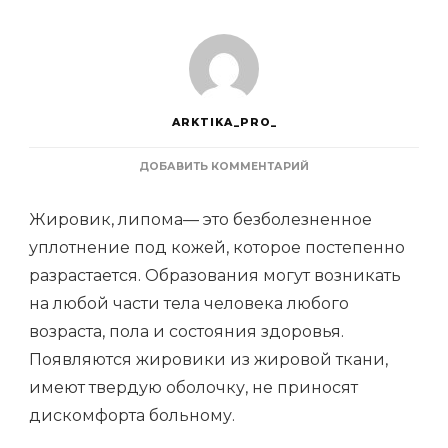
ARKTIKA_PRO_
К
ДОБАВИТЬ КОММЕНТАРИЙ
ЗАПИСИ
КАКИЕ
Жировик, липома— это безболезненное
ФАКТОРЫ
ПРОВОЦИРУЮТ
уплотнение под кожей, которое постепенно
ОБРАЗОВАНИЕ
разрастается. Образования могут возникать
ЖИРОВИКОВ
на любой части тела человека любого
возраста, пола и состояния здоровья.
Появляются жировики из жировой ткани,
имеют твердую оболочку, не приносят
дискомфорта больному.