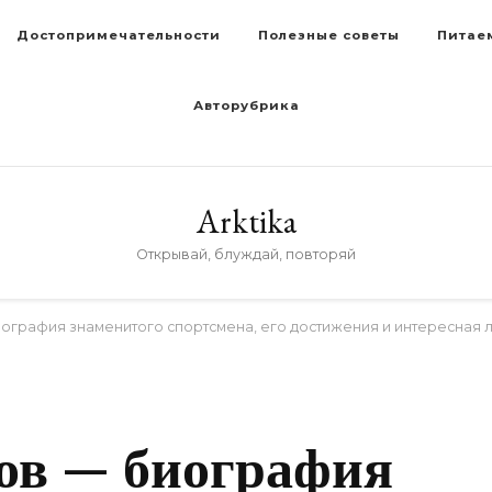
Достопримечательности
Полезные советы
Питае
Авторубрика
Arktika
Открывай, блуждай, повторяй
графия знаменитого спортсмена, его достижения и интересная ли
D
ов — биография