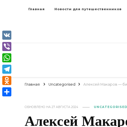
Главная
Новости для путешественников
VK
Viber
WhatsApp
Telegram
Главная
Uncategorised
Алексей Макаров — био
Odnoklassniki
Отправить
ОБНОВЛЕНО НА
27 АВГУСТА 2024
UNCATEGORISE
Алексей Макар