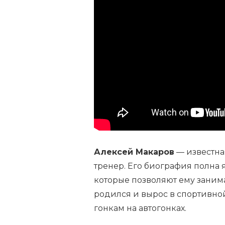
МАКАРОВ
—
БИОГРАФИЯ
ЗНАМЕНИТОГО
СПОРТСМЕНА,
ЕГО
ДОСТИЖЕНИЯ
И
ИНТЕРЕСНАЯ
ЛИЧНАЯ
ЖИЗНЬ.
САЙТ
О
ЗНАМЕНИТОСТЯХ.
Алексей Макаров
— известна
тренер. Его биография полна
которые позволяют ему занима
родился и вырос в спортивной 
гонкам на автогонках.