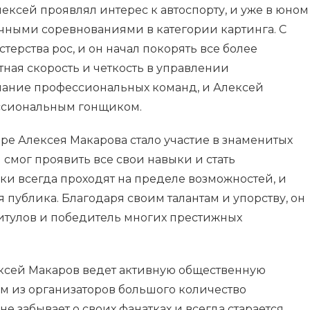
лексей проявлял интерес к автоспорту, и уже в юном
очными соревнованиями в категории картинга. С
терства рос, и он начал покорять все более
тная скорость и четкость в управлении
ание профессиональных команд, и Алексей
ссиональным гонщиком.
е Алексея Макарова стало участие в знаменитых
 смог проявить все свои навыки и стать
ки всегда проходят на пределе возможностей, и
публика. Благодаря своим талантам и упорству, он
титулов и победитель многих престижных
ксей Макаров ведет активную общественную
им из организаторов большого количество
е забывает о своих фанатках и всегда старается