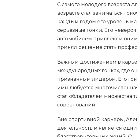
С самого молодого возраста А
возрасте стал заниматься гон
каждым годом его уровень мас
серьезные гонки. Его невероя
автомобилем привлекли вним
принял решение стать профе
Важным достижением в карьер
международных гонках, где он
признанным лидером. Его гон
ими любуется многочисленная 
стал обладателем множества 
соревнований.
Вне спортивной карьеры, Але
деятельность и является одн
благотворительных акций. Он н