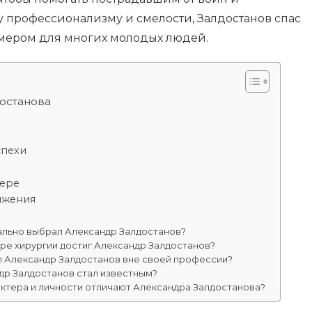
у профессионализму и смелости, Залдостанов спас
мером для многих молодых людей.
останова
спехи
фере
ижения
льно выбрал Александр Залдостанов?
ре хирургии достиг Александр Залдостанов?
л Александр Залдостанов вне своей профессии?
др Залдостанов стал известным?
ктера и личности отличают Александра Залдостанова?