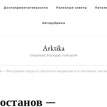
Достопримечательности
Полезные советы
Питае
Авторубрика
Arktika
Открывай, блуждай, повторяй
в — биография хирурга, патриота и выдающегося человека, чья ж
D
достанов —