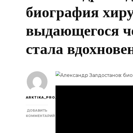
биография хиру
выдающегося че
стала вдохнове
ARKTIKA_PRO_
ДОБАВИТЬ
КОММЕНТАРИЙ
К
ЗАПИСИ
АЛЕКСАНДР