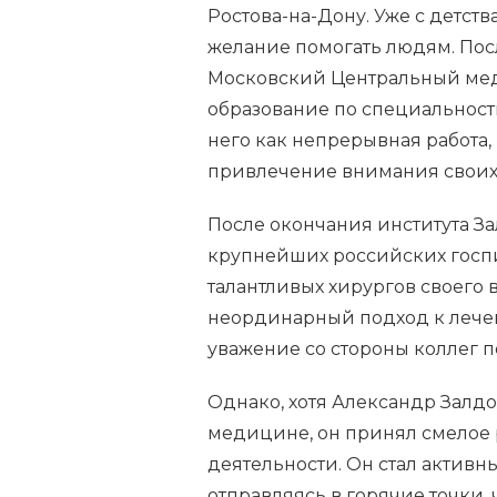
Ростова-на-Дону. Уже с детст
желание помогать людям. Пос
Московский Центральный мед
образование по специальност
него как непрерывная работа,
привлечение внимания своих 
После окончания института За
крупнейших российских госпи
талантливых хирургов своего 
неординарный подход к лече
уважение со стороны коллег по
Однако, хотя Александр Залд
медицине, он принял смелое
деятельности. Он стал актив
отправляясь в горячие точки,