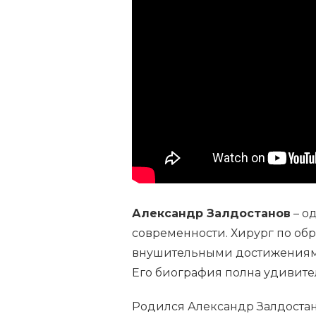
ЗАЛДОСТАНОВ
—
БИОГРАФИЯ
ХИРУРГА,
ПАТРИОТА
И
ВЫДАЮЩЕГОСЯ
ЧЕЛОВЕКА,
ЧЬЯ
ЖИЗНЬ
СТАЛА
ВДОХНОВЕНИЕМ
ДЛЯ
МНОГИХ
Александр Залдостанов
– о
современности. Хирург по обр
внушительными достижениями
Его биография полна удивите
Родился Александр Залдостан