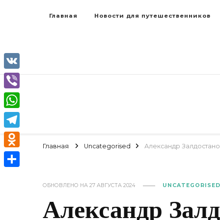
Главная
Новости для путешественников
VK
Viber
WhatsApp
Telegram
Главная
Uncategorised
Александр Залдостано
Odnoklassniki
Отправить
ОБНОВЛЕНО НА
27 АВГУСТА 2024
UNCATEGORISE
Александр Зал