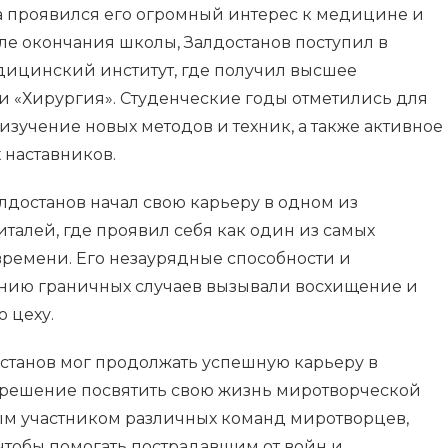
ва проявился его огромный интерес к медицине и
ле окончания школы, Залдостанов поступил в
ицинский институт, где получил высшее
и «Хирургия». Студенческие годы отметились для
 изучение новых методов и техник, а также активное
наставников.
лдостанов начал свою карьеру в одном из
талей, где проявил себя как один из самых
времени. Его незаурядные способности и
нию граничных случаев вызывали восхищение и
 цеху.
останов мог продолжать успешную карьеру в
 решение посвятить свою жизнь миротворческой
ным участником различных команд миротворцев,
 чтобы помогать пострадавшим от войн и