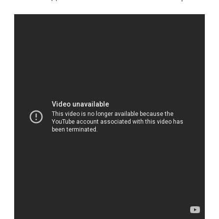
УСПЕХИ
АЛЕКСАНДРА
ГУДКОВА
—
ИСТОРИЯ
ИЗВЕСТНОГО
БЛОГЕРА,
КОТОРЫЙ
ЗАВОЕВАЛ
МИЛЛИОНЫ
СЕРДЕЦ
И
СТАЛ
ИКОНОЙ
ИНТЕРНЕТ-
ВЕЩАНИЯ