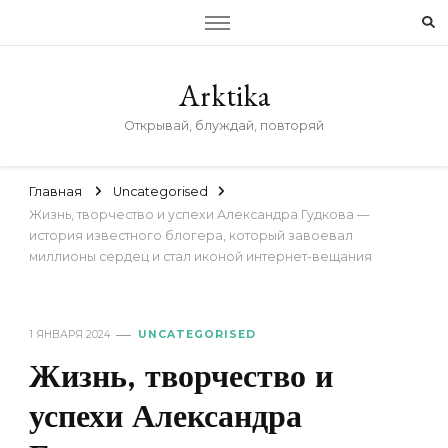
Arktika
Открывай, блуждай, повторяй
Главная
Uncategorised
Жизнь, творчество и успехи Александра Гудкова —
история известного блогера, который завоевал
миллионы сердец и стал иконой интернет-вещания
1 ЯНВАРЯ 2024
UNCATEGORISED
Жизнь, творчество и
успехи Александра