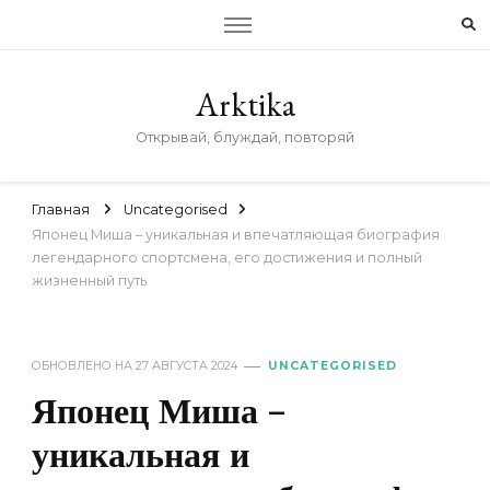
Arktika
Открывай, блуждай, повторяй
Главная
Uncategorised
Японец Миша – уникальная и впечатляющая биография
легендарного спортсмена, его достижения и полный
жизненный путь
ОБНОВЛЕНО НА
27 АВГУСТА 2024
UNCATEGORISED
Японец Миша –
уникальная и