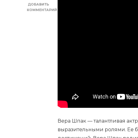
ДОБАВИТЬ
КОММЕНТАРИЙ
К
ЗАПИСИ
ВЕРА
ШПАК
—
ЗАПОМИНАЮЩАЯСЯ
ЛИЧНАЯ
ЖИЗНЬ
И
ЗАХВАТЫВАЮЩАЯ
БИОГРАФИЯ
ПОПУЛЯРНОЙ
АКТРИСЫ.
НОВОСТИ
И
УДИВИТЕЛЬНЫЕ
ФАКТЫ
ИЗ
ЖИЗНИ
Вера Шпак — талантливая акт
ЗВЕЗДЫ.
выразительными ролями. Ее 