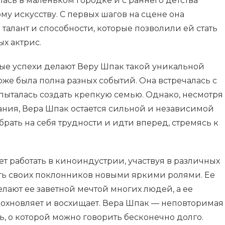
ась в маленьком городке и с раннего детства
му искусству. С первых шагов на сцене она
алант и способности, которые позволили ей стать
х актрис.
ые успехи делают Веру Шпак такой уникальной
оже была полна разных событий. Она встречалась с
пыталась создать крепкую семью. Однако, несмотря
ания, Вера Шпак остается сильной и независимой
брать на себя трудности и идти вперед, стремясь к
 работать в киноиндустрии, участвуя в различных
ть своих поклонников новыми яркими ролями. Ее
елают ее заветной мечтой многих людей, а ее
охновляет и восхищает. Вера Шпак — неповторимая
ь, о которой можно говорить бесконечно долго.