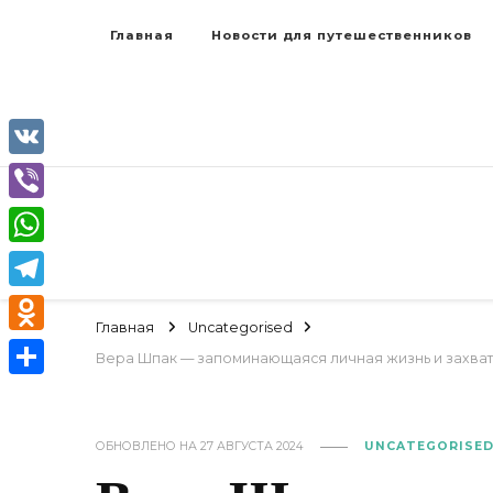
Главная
Новости для путешественников
VK
Viber
WhatsApp
Telegram
Главная
Uncategorised
Odnoklassniki
Вера Шпак — запоминающаяся личная жизнь и захват
Отправить
ОБНОВЛЕНО НА
27 АВГУСТА 2024
UNCATEGORISE