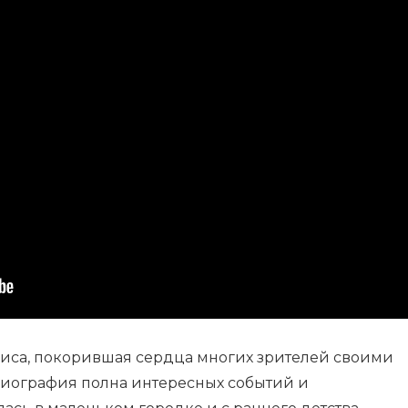
риса, покорившая сердца многих зрителей своими
биография полна интересных событий и