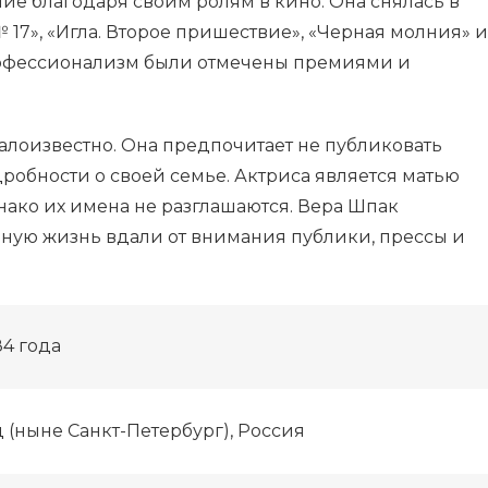
ие благодаря своим ролям в кино. Она снялась в
 17», «Игла. Второе пришествие», «Черная молния» и
профессионализм были отмечены премиями и
лоизвестно. Она предпочитает не публиковать
робности о своей семье. Актриса является матью
днако их имена не разглашаются. Вера Шпак
чную жизнь вдали от внимания публики, прессы и
84 года
 (ныне Санкт-Петербург), Россия