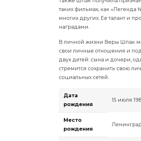
Также Шпак получила признан
таких фильмах, как «Легенда №
многих других. Ее талант и 
наградами.
В личной жизни Веры Шпак ма
свои личные отношения и под
двух детей: сына и дочери, о
стремится сохранить свою ли
социальных сетей.
Дата
15 июля 19
рождения
Место
Ленинград
рождения