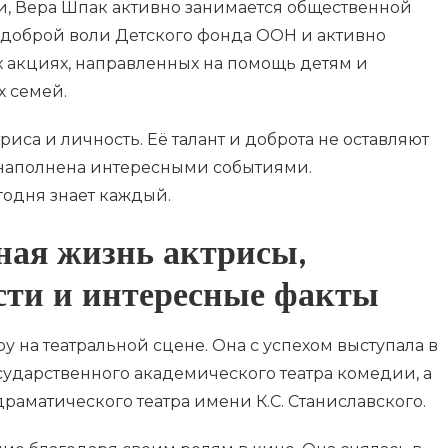
и, Вера Шпак активно занимается общественной
м доброй воли Детского фонда ООН и активно
х акциях, направленных на помощь детям и
 семей.
иса и личность. Её талант и доброта не оставляют
наполнена интересными событиями.
годня знает каждый.
ная жизнь актрисы,
сти и интересные факты
у на театральной сцене. Она с успехом выступала в
сударственного академического театра комедии, а
драматического театра имени К.С. Станиславского.