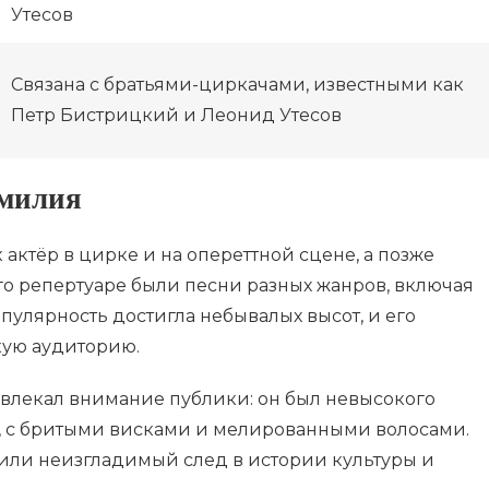
Утесов
Связана с братьями-циркачами, известными как
Петр Бистрицкий и Леонид Утесов
амилия
 актёр в цирке и на опереттной сцене, а позже
его репертуаре были песни разных жанров, включая
популярность достигла небывалых высот, и его
кую аудиторию.
влекал внимание публики: он был невысокого
я, с бритыми висками и мелированными волосами.
вили неизгладимый след в истории культуры и