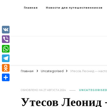
Главная
Новости для путешественников
VK
Viber
WhatsApp
Telegram
Главная
Uncategorised
Утесов Леонид — наст
Odnoklassniki
Отправить
ОБНОВЛЕНО НА
27 АВГУСТА 2024
UNCATEGORISE
Утесов Леонид