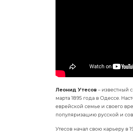
ЛЕОНИД
—
НАСТОЯЩАЯ
ФАМИЛИЯ,
БИОГРАФИЯ
И
НАЦИОНАЛЬНОСТЬ
ЛЕГЕНДАРНОГО
РОССИЙСКОГО
АРТИСТА
Леонид Утесов
– известный с
марта 1895 года в Одессе. На
еврейской семье и своего вр
популяризацию русской и сов
Утесов начал свою карьеру в 19