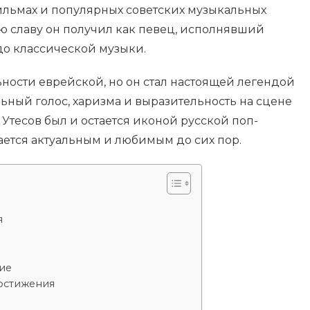
фильмах и популярных советских музыкальных
 славу он получил как певец, исполнявший
до классической музыки.
ности еврейской, но он стал настоящей легендой
льный голос, харизма и выразительность на сцене
Утесов был и остается иконой русской поп-
тается актуальным и любимым до сих пор.
я
ие
остижения