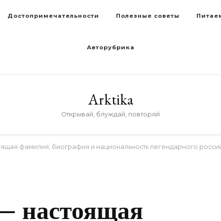
Достопримечательности
Полезные советы
Питае
Авторубрика
Arktika
Открывай, блуждай, повторяй
оящая фамилия, биография и национальность легендарного россий
D
 — настоящая