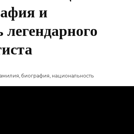
рафия и
 легендарного
тиста