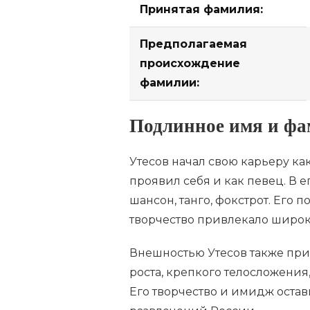
Принятая фамилия:
Предполагаемая
происхождение
фамилии:
Подлинное имя и ф
Утесов начал свою карьеру как
проявил себя и как певец. В 
шансон, танго, фокстрот. Его 
творчество привлекало широ
Внешностью Утесов также при
роста, крепкого телосложени
Его творчество и имидж оста