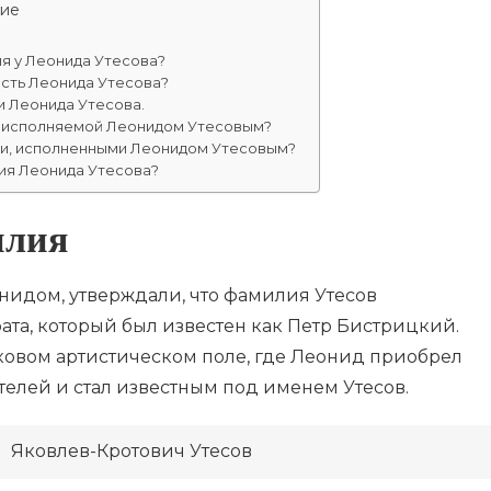
ие
я у Леонида Утесова?
сть Леонида Утесова?
и Леонида Утесова.
и, исполняемой Леонидом Утесовым?
ми, исполненными Леонидом Утесовым?
ия Леонида Утесова?
илия
нидом, утверждали, что фамилия Утесов
рата, который был известен как Петр Бистрицкий.
ковом артистическом поле, где Леонид приобрел
телей и стал известным под именем Утесов.
Яковлев-Кротович Утесов