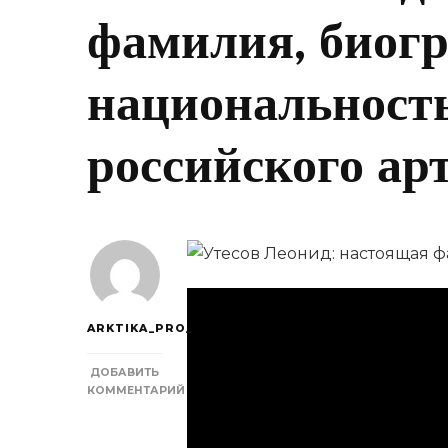
фамилия, биог
национальность
российского ар
ARKTIKA_PRO_
ДОБАВИТЬ
КОММЕНТАРИЙ
К
ЗАПИСИ
УТЕСОВ