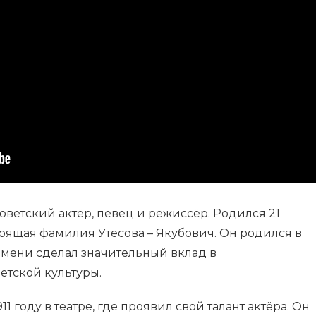
оветский актёр, певец и режиссёр. Родился 21
стоящая фамилия Утесова – Якубович. Он родился в
емени сделал значительный вклад в
етской культуры.
11 году в театре, где проявил свой талант актёра. Он