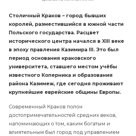
ЗАПИСИ
ТОП-30
Столичный Краков – город бывших
ПОПУЛЯРНЫХ
ДОСТОПРИМЕЧАТЕЛЬ
королей, разместившийся в южной части
КРАКОВА
Польского государства. Расцвет
исторического центра начался в XIII веке
в эпоху правления Казимира III. Это был
период основания краковского
университета, ставшего местом учёбы
известного Коперника и образования
района Казимеж, где сегодня проживают
крупнейшие еврейские общины Европы.
Современный Краков полон
достопримечательностей средних веков,
напоминающих о том, каким богатым и
влиятельным был город под управлением