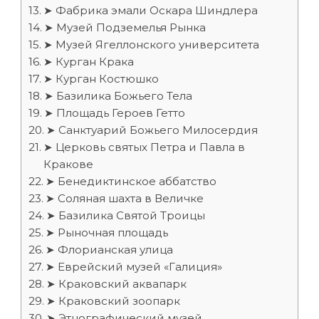
➤ Фабрика эмали Оскара Шиндлера
➤ Музей Подземелья Рынка
➤ Музей Ягеллонского университета
➤ Курган Крака
➤ Курган Костюшко
➤ Базилика Божьего Тела
➤ Площадь Героев Гетто
➤ Санктуарий Божьего Милосердия
➤ Церковь святых Петра и Павла в
Кракове
➤ Бенедиктинское аббатство
➤ Соляная шахта в Величке
➤ Базилика Святой Троицы
➤ Рыночная площадь
➤ Флорианская улица
➤ Еврейский музей «Галиция»
➤ Краковский аквапарк
➤ Краковский зоопарк
➤ Этнографический музей