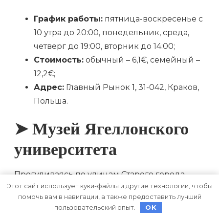
График работы:
пятница-воскресенье с
10 утра до 20:00, понедельник, среда,
четверг до 19:00, вторник до 14:00;
Стоимость:
обычный – 6,1€, семейный –
12,2€;
Адрес:
Главный Рынок 1, 31-042, Краков,
Польша.
➤ Музей Ягеллонского
университета
Прогуливаясь по улицам Старого города,
Этот сайт использует куки-файлы и другие технологии, чтобы
туристы просто обязаны посетить музейный
помочь вам в навигации, а также предоставить лучший
комплекс на базе Ягеллонского
пользовательский опыт.
OK
университета. Его основали в XII столетии, и