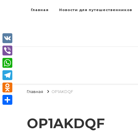
Главная
Новости для путешественников
VK
Viber
WhatsApp
Telegram
Главная
OP1AKDQF
Odnoklassniki
Отправить
OP1AKDQF