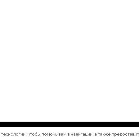
ащищены.
Vilva | Разработана
Blossom Themes
. Сайт работа
е технологии, чтобы помочь вам в навигации, а также предостави