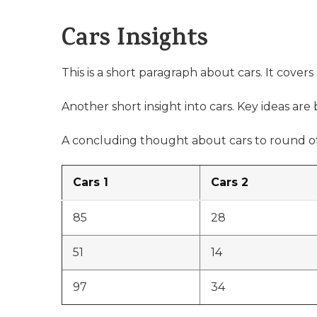
Cars Insights
This is a short paragraph about cars. It covers
Another short insight into cars. Key ideas are 
A concluding thought about cars to round of
Cars 1
Cars 2
85
28
51
14
97
34