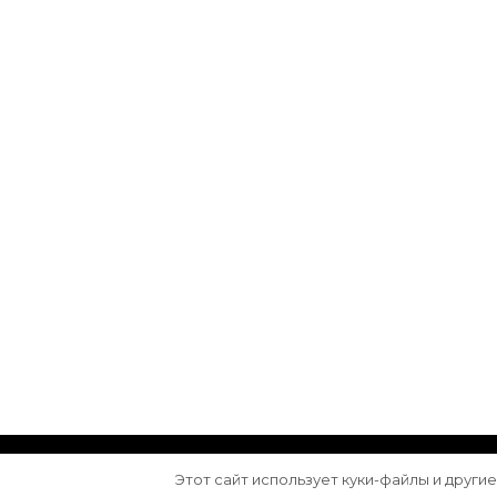
© Авторское право 2026
Arktika
. Все права з
Этот сайт использует куки-файлы и други