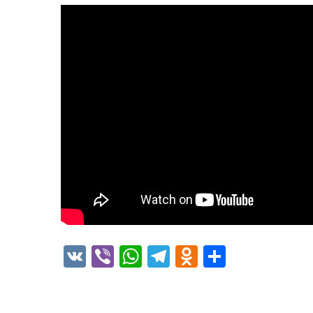
VK
Viber
WhatsApp
Telegram
Odnoklass
Отправ