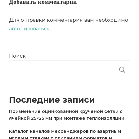
Добавить комментарий
Для отправки комментария вам необходимо
авторизоваться
.
Поиск
П
Последние записи
Применение оцинкованной крученой сетки с
ячейкой 25×25 мм при монтаже теплоизоляции
Каталог каналов мессенджеров по азартным
играм и ставкам с описанием форматов и