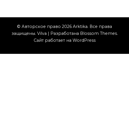
© Авторское право 2026
Arktika
. Все права
защищены.
Vilva | Разработана
Blossom Themes
.
Сайт работает на
WordPress