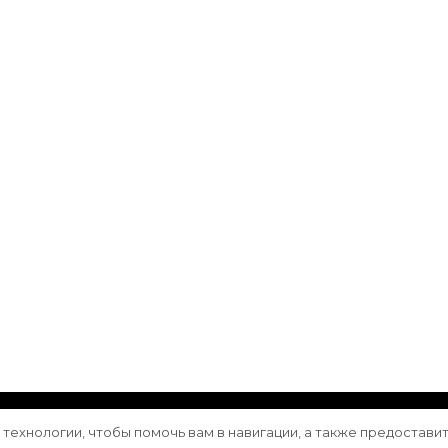
ащищены.
Vilva | Разработана
Blossom Themes
. Сайт работа
е технологии, чтобы помочь вам в навигации, а также предостави