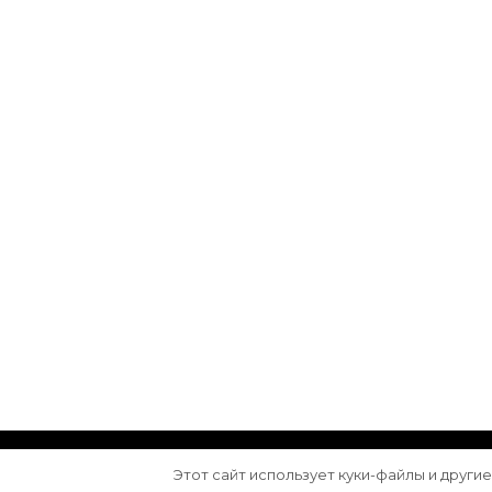
© Авторское право 2026
Arktika
. Все права з
Этот сайт использует куки-файлы и други