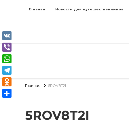
Главная
Новости для путешественников
VK
Viber
WhatsApp
Telegram
Главная
5ROV8T2I
Odnoklassniki
Отправить
5ROV8T2I