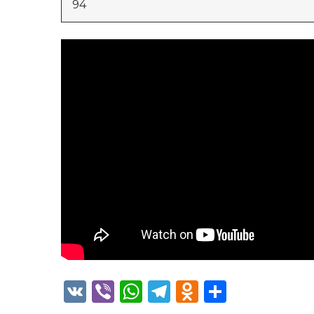
94
VK
Viber
WhatsApp
Telegram
Odnoklass
Отправ