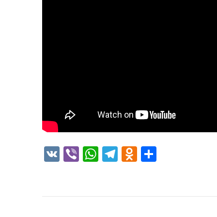
VK
Viber
WhatsApp
Telegram
Odnoklass
Отправ