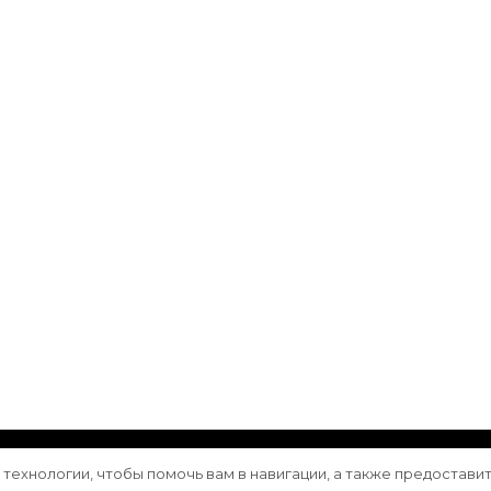
ащищены.
Vilva | Разработана
Blossom Themes
. Сайт работа
е технологии, чтобы помочь вам в навигации, а также предостави