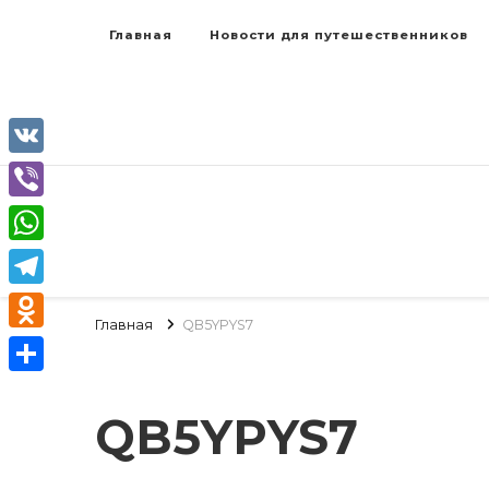
Главная
Новости для путешественников
VK
Viber
WhatsApp
Telegram
Главная
QB5YPYS7
Odnoklassniki
Отправить
QB5YPYS7