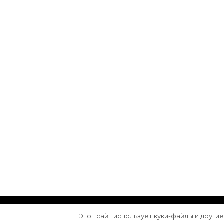
© Авторское право 2026
Arktika
. Все права з
Этот сайт использует куки-файлы и други