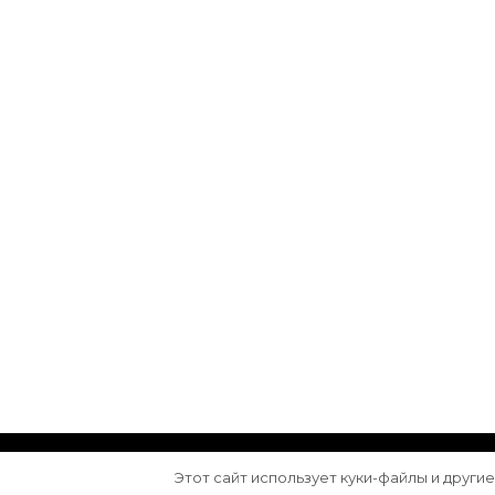
© Авторское право 2026
Arktika
. Все права з
Этот сайт использует куки-файлы и други