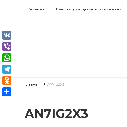
Главная
Новости для путешественников
VK
Viber
WhatsApp
Telegram
Главная
AN7IG2X3
Odnoklassniki
Отправить
AN7IG2X3