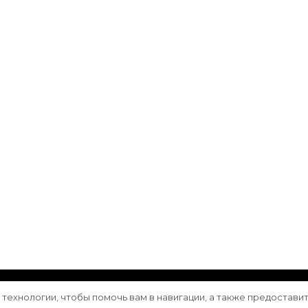
ащищены.
Vilva | Разработана
Blossom Themes
. Сайт работа
е технологии, чтобы помочь вам в навигации, а также предостави