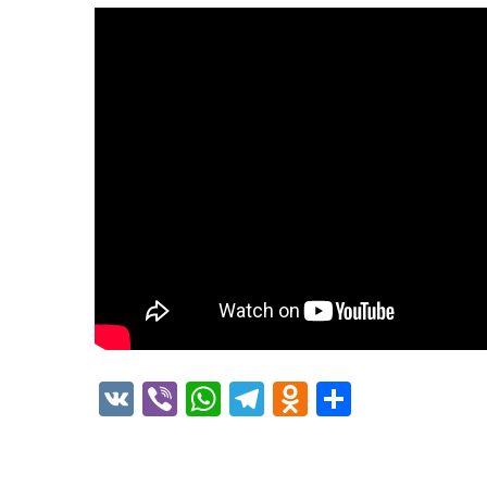
VK
Viber
WhatsApp
Telegram
Odnoklass
Отправ