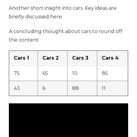
Another short insight into cars. Key ideas are
briefly discussed here.
A concluding thought about cars to round off
the content.
Cars 1
Cars 2
Cars 3
Cars 4
75
65
10
85
43
6
88
11