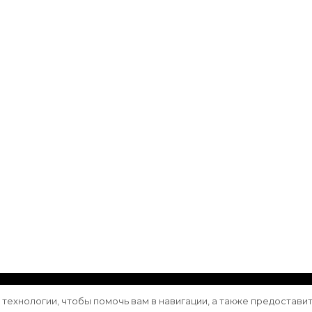
ащищены.
Vilva | Разработана
Blossom Themes
. Сайт работа
е технологии, чтобы помочь вам в навигации, а также предостави