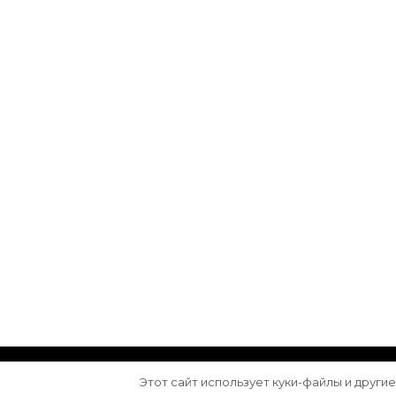
© Авторское право 2026
Arktika
. Все права з
Этот сайт использует куки-файлы и други