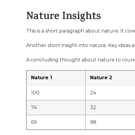
Nature Insights
This is a short paragraph about nature. It cov
Another short insight into nature. Key ideas a
A concluding thought about nature to round
Nature 1
Nature 2
100
24
74
32
69
98