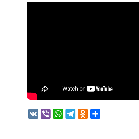
VK
Viber
WhatsApp
Telegram
Odnoklass
Отправ