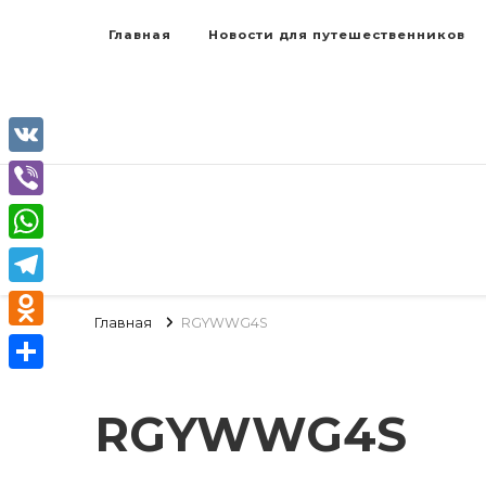
Главная
Новости для путешественников
VK
Viber
WhatsApp
Telegram
Главная
RGYWWG4S
Odnoklassniki
Отправить
RGYWWG4S