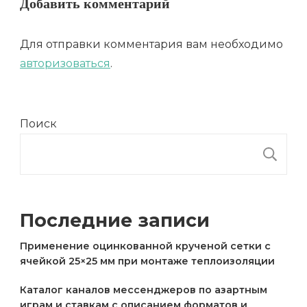
Добавить комментарий
Для отправки комментария вам необходимо
авторизоваться
.
Поиск
П
Последние записи
Применение оцинкованной крученой сетки с
ячейкой 25×25 мм при монтаже теплоизоляции
Каталог каналов мессенджеров по азартным
играм и ставкам с описанием форматов и