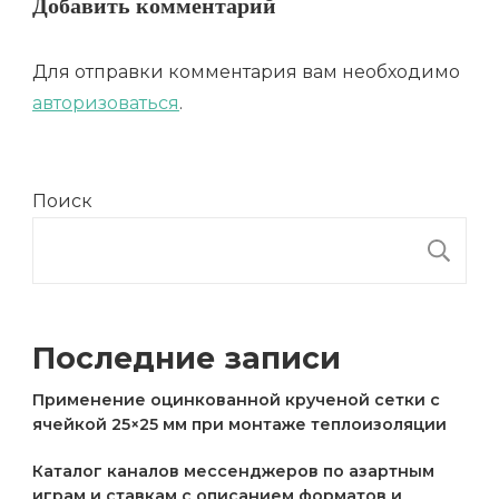
Добавить комментарий
Для отправки комментария вам необходимо
авторизоваться
.
Поиск
П
Последние записи
Применение оцинкованной крученой сетки с
ячейкой 25×25 мм при монтаже теплоизоляции
Каталог каналов мессенджеров по азартным
играм и ставкам с описанием форматов и