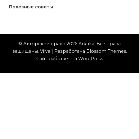
Полезные советы
© Авторское право 2026
Arktika
. Все права
защищены.
Vilva | Разработана
Blossom Themes
.
Сайт работает на
WordPress