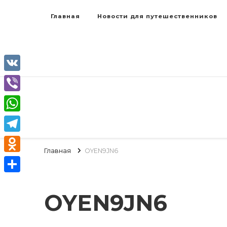
Главная
Новости для путешественников
VK
Viber
WhatsApp
Telegram
Главная
OYEN9JN6
Odnoklassniki
Отправить
OYEN9JN6