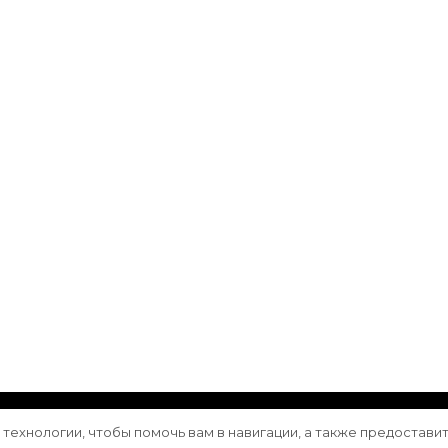
ащищены.
Vilva | Разработана
Blossom Themes
. Сайт работа
е технологии, чтобы помочь вам в навигации, а также предостави