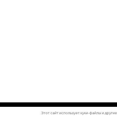
© Авторское право 2026
Arktika
. Все права з
Этот сайт использует куки-файлы и други