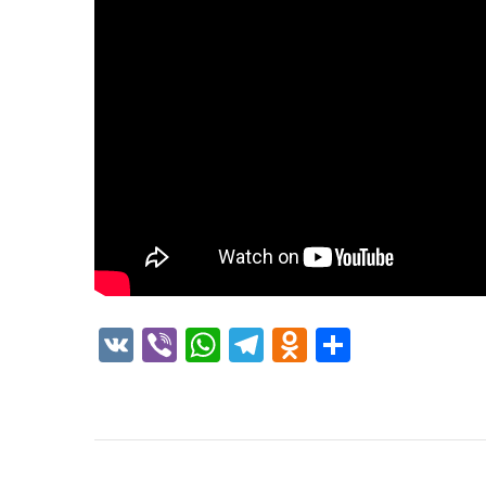
VK
Viber
WhatsApp
Telegram
Odnoklass
Отправ