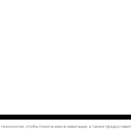
ащищены.
Vilva | Разработана
Blossom Themes
. Сайт работа
е технологии, чтобы помочь вам в навигации, а также предостави