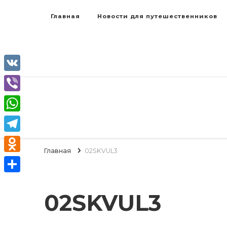
Главная
Новости для путешественников
VK
Viber
WhatsApp
Telegram
Главная
02SKVUL3
Odnoklassniki
Отправить
02SKVUL3