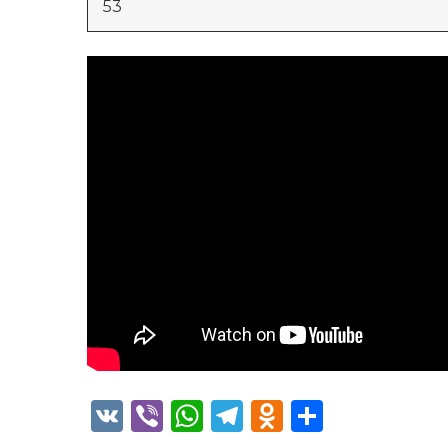
53
VK
Viber
WhatsApp
Telegram
Odnoklass
Отправ