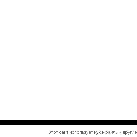
© Авторское право 2026
Arktika
. Все права з
Этот сайт использует куки-файлы и други