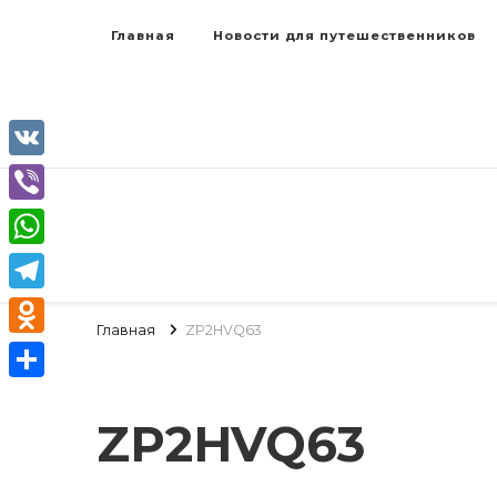
Главная
Новости для путешественников
VK
Viber
WhatsApp
Telegram
Главная
ZP2HVQ63
Odnoklassniki
Отправить
ZP2HVQ63