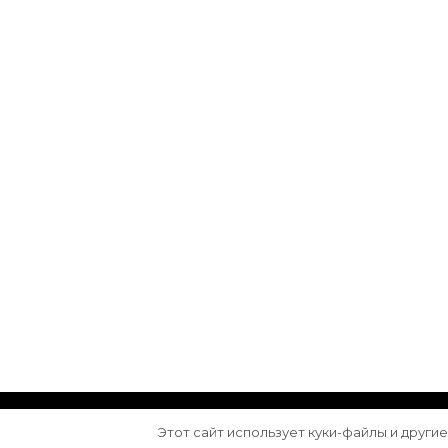
© Авторское право 2026
Arktika
. Все права з
Этот сайт использует куки-файлы и други