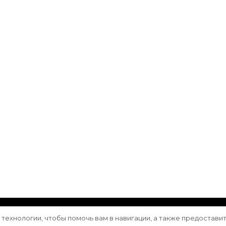
ащищены.
Vilva | Разработана
Blossom Themes
. Сайт работа
е технологии, чтобы помочь вам в навигации, а также предостави