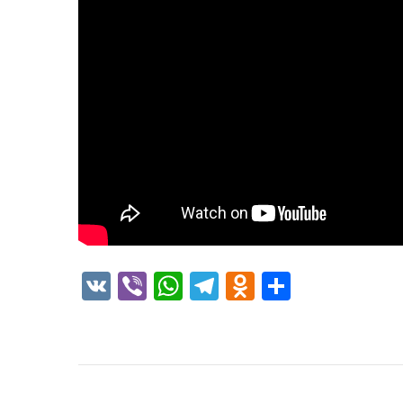
VK
Viber
WhatsApp
Telegram
Odnoklass
Отправ