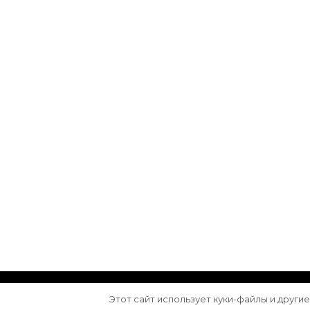
© Авторское право 2026
Arktika
. Все права з
Этот сайт использует куки-файлы и други