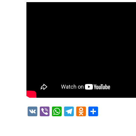
VK
Viber
WhatsApp
Telegram
Odnoklass
Отправ