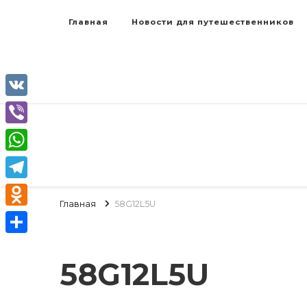
Главная
Новости для путешественников
VK
Viber
WhatsApp
Telegram
Главная
58G12L5U
Odnoklassniki
Отправить
58G12L5U