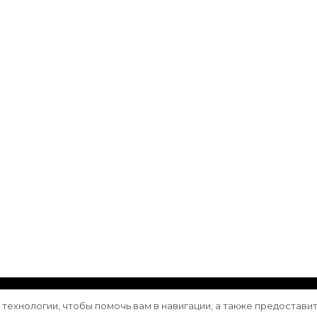
ащищены.
Vilva | Разработана
Blossom Themes
. Сайт работа
е технологии, чтобы помочь вам в навигации, а также предостави