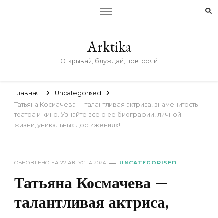
Arktika
Открывай, блуждай, повторяй
Главная
Uncategorised
Татьяна Космачева — талантливая актриса, знаменитость
театра и кино. Узнайте все о ее биографии, личной
жизни, уникальных достижениях!
ОБНОВЛЕНО НА
27 АВГУСТА 2024
UNCATEGORISED
Татьяна Космачева —
талантливая актриса,