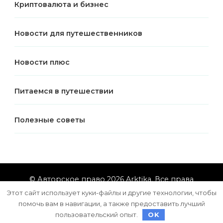
Криптовалюта и бизнес
Новости для путешественников
Новости плюс
Питаемся в путешествии
Полезные советы
© Авторское право 2026
Arktika
. Все права
защищены.
Vilva | Разработана
Blossom Themes
.
Этот сайт использует куки-файлы и другие технологии, чтобы
Сайт работает на
WordPress
помочь вам в навигации, а также предоставить лучший
пользовательский опыт.
OK