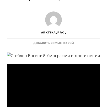
ARKTIKA_PRO_
К
ДОБАВИТЬ КОММЕНТАРИЙ
ЗАПИСИ
СТЕБЛОВ
ЕВГЕНИЙ
–
ЖИЗНЬ,
ТАЛАНТ,
ПОБЕДЫ
И
ВЛИЯНИЕ
НА
СПОРТ
И
ОБЩЕСТВО