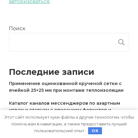
авторизоваться
.
Поиск
П
Последние записи
Применение оцинкованной крученой сетки с
ячейкой 25×25 мм при монтаже теплоизоляции
Каталог каналов мессенджеров по азартным
играм и ставкам с описанием форматов и
тематики
Этот сайт использует куки-файлы и другие технологии, чтобы
помочь вам в навигации, а также предоставить лучший
Авиасообщение между Россией и Арменией
пользовательский опыт.
OK
сегодня: наличие билетов и расписание рейсов