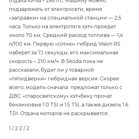
отдача хэтча – 245 л.с. Машину можно
подзаряжать от электросети, время
«заправки» на специальной станции — 2,5
часа. Только на электротяге хэтч проедет
около 70 км. Средний расход топлива — 1,4
л/100 км. Первую «сотню» гибрид Vision RS
наберет за 7,1 секунды, его максимальная
скорость – 210 км/ч. В Skoda пока не
рассказали, будет ли у товарной
«пятидверки» гибридная версия. Скорее
всего, модель сначала предложат только с
ДВС: «старосветскому» хэтчбеку прочат
бензиновые 1.0 TSI и 1.5 TSI, а также дизель 1.6
TDI. Отдача моторов не раскрывается.
1
/ 2
2
/ 2