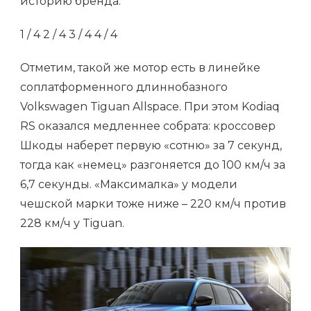
историю бренда.
1
/ 4
2
/ 4
3
/ 4
4
/ 4
Отметим, такой же мотор есть в линейке
соплатформенного длиннобазного
Volkswagen Tiguan Allspace. При этом Kodiaq
RS оказался медленнее собрата: кроссовер
Шкоды наберет первую «сотню» за 7 секунд,
тогда как «немец» разгоняется до 100 км/ч за
6,7 секунды. «Максималка» у модели
чешской марки тоже ниже – 220 км/ч против
228 км/ч у Tiguan.