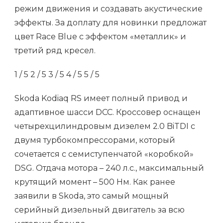
режим движения и создавать акустические
эффекты. За доплату для новинки предложат
цвет Race Blue с эффектом «металлик» и
третий ряд кресел.
1
/ 5
2
/ 5
3
/ 5
4
/ 5
5
/ 5
Skoda Kodiaq RS имеет полный привод и
адаптивное шасси DCC. Кроссовер оснащен
четырехцилиндровым дизелем 2.0 BiTDI с
двумя турбокомпрессорами, который
сочетается с семиступенчатой «коробкой»
DSG. Отдача мотора – 240 л.с., максимальный
крутящий момент – 500 Нм. Как ранее
заявили в Skoda, это самый мощный
серийный дизельный двигатель за всю