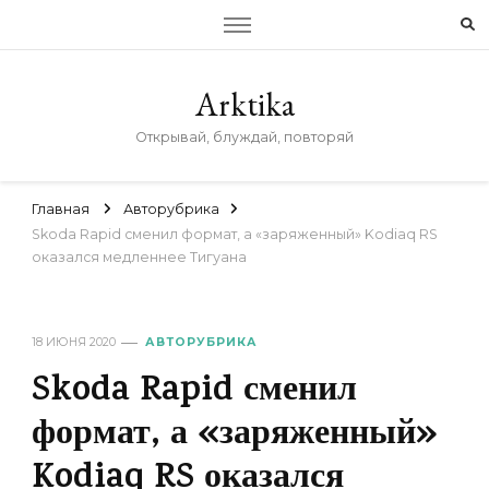
Arktika
Открывай, блуждай, повторяй
Главная
Авторубрика
Skoda Rapid сменил формат, а «заряженный» Kodiaq RS
оказался медленнее Тигуана
18 ИЮНЯ 2020
АВТОРУБРИКА
Skoda Rapid сменил
формат, а «заряженный»
Kodiaq RS оказался