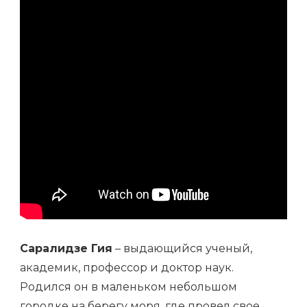
ОТ
ПОДНОЖИЯ
ГОР
ДО
ВЕРШИН
ОЛИМПА
Саралидзе Гия
– выдающийся ученый,
академик, профессор и доктор наук.
Родился он в маленьком небольшом
городке на берегу моря, где провел свое