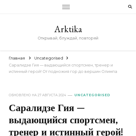
Arktika
Открывай, блуждай, повторяй
Главная
Uncategorised
Саралидзе Гия — выдающийся спортсмен, тренер и
истинный герой! От подножия гор до вершин Олимпа
ОБНОВЛЕНО НА
27 АВГУСТА 2024
UNCATEGORISED
Саралидзе Гия —
выдающийся спортсмен,
тренер и истинный герой!