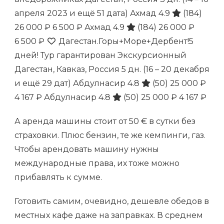
апреля 2023 и ещё 51 дата)
Ахмад 4.9
(184)
26 000 ₽
6 500 ₽
Ахмад 4.9
(184)
26 000 ₽
6 500 ₽
Дагестан.Горы+Море+Дербент!5
дней! Тур гарантирован Экскурсионный
Дагестан, Кавказ, Россия
5 дн.
(16 – 20 декабря
и ещё 29 дат)
Абдулнасир 4.8
(50)
25 000 ₽
4 167 ₽
Абдулнасир 4.8
(50)
25 000 ₽
4 167 ₽
А аренда машины стоит от 50 € в сутки без
страховки. Плюс бензин, те же кемпинги, газ.
Чтобы арендовать машину нужны
международные права, их тоже можно
прибавлять к сумме.
Готовить самим, очевидно, дешевле обедов в
местных кафе даже на заправках. В среднем