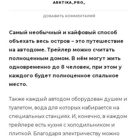
ARKTIKA_PRO_
К
ДОБАВИТЬ КОММЕНТАРИЙ
ЗАПИСИ
ПУТЕШЕСТВИЕ
Самый необычный и кайфовый способ
НА
АВТОДОМЕ:
объехать весь остров – это путешествие
КАК
на автодоме. Трейлер можно считать
ИССЛЕДОВАТЬ
ИСЛАНДИЮ
полноценным домом. В нём могут жить
ДЁШЕВО
И
одновременно до 8 человек, при этом у
БЕЗ
каждого будет полноценное спальное
ОГРАНИЧЕНИЙ
место.
Также каждый автодом оборудован душем и
туалетом, вода для которых набирается на
специальных станциях. И, конечно, в каждом
трейлере есть кухня с холодильником и
плиткой. Благодаря электричеству можно