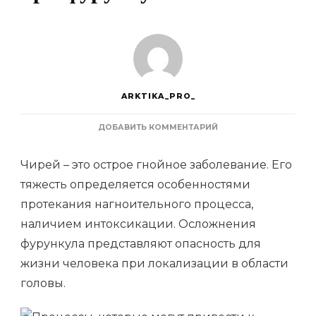
ARKTIKA_PRO_
К
ДОБАВИТЬ КОММЕНТАРИЙ
ЗАПИСИ
ПРОЦЕССЫ,
Чирей – это острое гнойное заболевание. Его
КОТОРЫЕ
МОГУТ
тяжесть определяется особенностями
ПРИВЕСТИ
протекания нагноительного процесса,
К
ОСЛОЖНЕНИЮ
наличием интоксикации. Осложнения
ПРИ
ФУРУНКУЛАХ
фурункула представляют опасность для
жизни человека при локализации в области
головы.