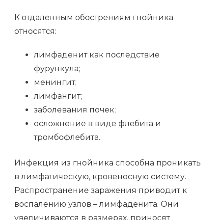
К отдаленным обострениям гнойника
относятся:
лимфаденит как последствие
фурункула;
менингит;
лимфангит;
заболевания почек;
осложнение в виде флебита и
тромбофлебита.
Инфекция из гнойника способна проникать
в лимфатическую, кровеносную систему.
Распространение заражения приводит к
воспалению узлов – лимфаденита. Они
увеличиваются в размерах, приносят