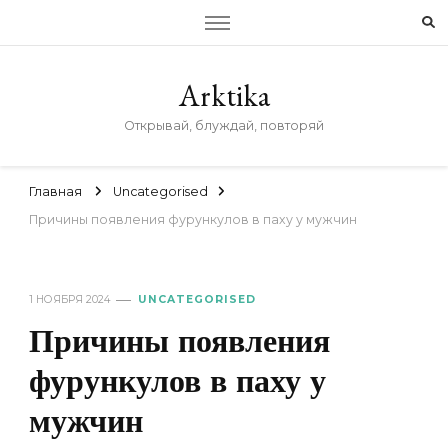
Arktika
Открывай, блуждай, повторяй
Главная
Uncategorised
Причины появления фурункулов в паху у мужчин
1 НОЯБРЯ 2024
UNCATEGORISED
Причины появления
фурункулов в паху у
мужчин