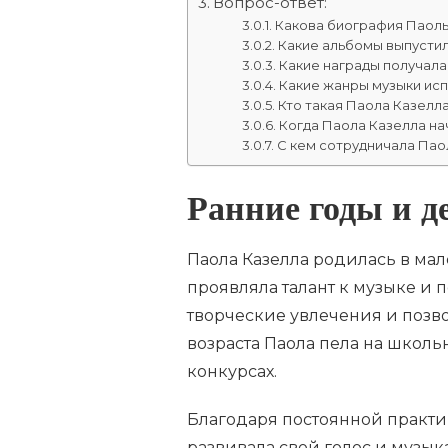
Вопрос-ответ:
Какова биография Паол
Какие альбомы выпусти
Какие награды получала
Какие жанры музыки ис
Кто такая Паола Казелл
Когда Паола Казелла на
С кем сотрудничала Пао
Ранние годы и д
Паола Казелла родилась в мал
проявляла талант к музыке и
творческие увлечения и позво
возраста Паола пела на школь
конкурсах.
Благодаря постоянной практик
развивала свой голос и музык