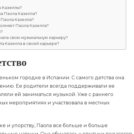
ы Казеллы?
ла Паола Казелла?
 Паола Казелла?
полняет Паола Казелла?
а?
чала свою музыкальную карьеру?
ла Казелла в своей карьере?
етство
еньком городке в Испании. С самого детства она
 пению. Ее родители всегда поддерживали ее
ляли ей заниматься музыкой. Уже с раннего
ных мероприятиях и участвовала в местных
е и упорству, Паола все больше и больше
альные навыки. Она обучалась у опытных педагогов