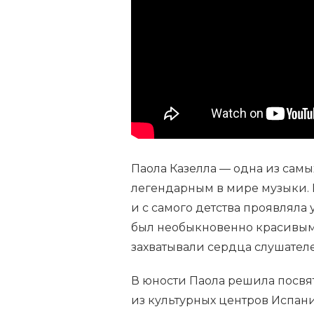
ЗНАМЕНИТОЙ
ИСПАНСКОЙ
ПЕВИЦЫ,
ЕЕ
ТВОРЧЕСКИЙ
ПУТЬ
И
УСПЕХИ
Паола Казелла — одна из самы
легендарным в мире музыки. 
и с самого детства проявляла
был необыкновенно красивым 
захватывали сердца слушател
В юности Паола решила посвят
из культурных центров Испани