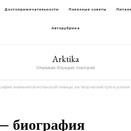
Достопримечательности
Полезные советы
Питае
Авторубрика
Arktika
Открывай, блуждай, повторяй
афия знаменитой испанской певицы, ее творческий путь и успехи
 — биография