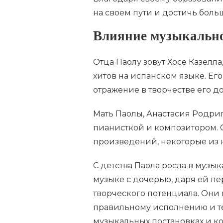
на своем пути и достичь боль
Влияние музыкально
Отца Паолу зовут Хосе Казелла
хитов на испанском языке. Ег
отражение в творчестве его д
Мать Паолы, Анастасия Родриг
пианисткой и композитором. 
произведений, некоторые из к
С детства Паола росла в музы
музыке с дочерью, даря ей пе
творческого потенциала. Они
правильному исполнению и те
музыкальных постановках и ко