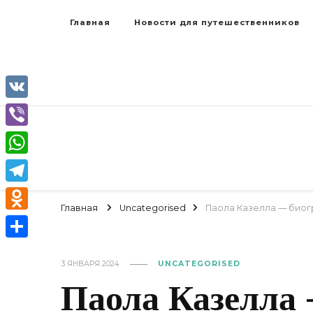
Главная
Новости для путешественников
VK
Viber
WhatsApp
Telegram
Главная
Uncategorised
Паола Казелла — биогр
Odnoklassniki
Отправить
3 ЯНВАРЯ 2024
UNCATEGORISED
Паола Казелла