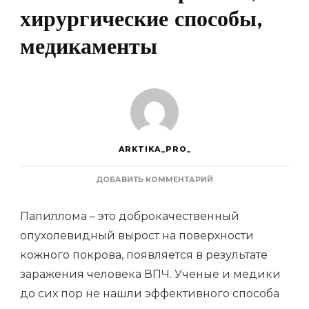
хирургические способы,
медикаменты
ARKTIKA_PRO_
К
ДОБАВИТЬ КОММЕНТАРИЙ
ЗАПИСИ
МЕТОДЫ
Папиллома – это доброкачественный
ЭФФЕКТИВНОГО
ЛЕЧЕНИЯ
опухолевидный вырост на поверхности
И
кожного покрова, появляется в результате
УДАЛЕНИЯ
ПАПИЛЛОМ:
заражения человека ВПЧ. Ученые и медики
АППАРАТНЫЕ,
ХИРУРГИЧЕСКИЕ
до сих пор не нашли эффективного способа
СПОСОБЫ,