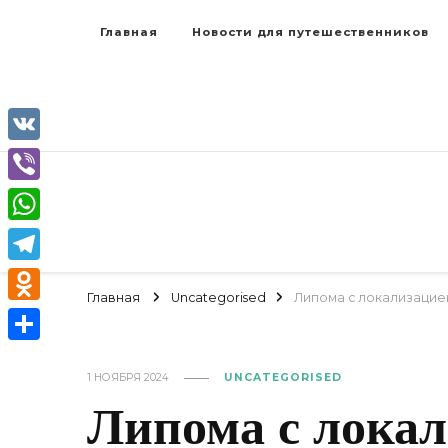
Главная
Новости для путешественников
VK
Viber
WhatsApp
Telegram
Главная
Uncategorised
Липома с локализацие
Odnoklassniki
Отправить
1 НОЯБРЯ 2024
UNCATEGORISED
Липома с локал