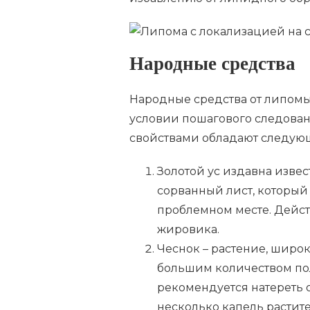
Народные средства
Народные средства от липом
условии пошагового следован
свойствами обладают следую
Золотой ус издавна изв
сорванный лист, который
проблемном месте. Дейс
жировика.
Чеснок – растение, широ
большим количеством по
рекомендуется натереть 
несколько капель растит