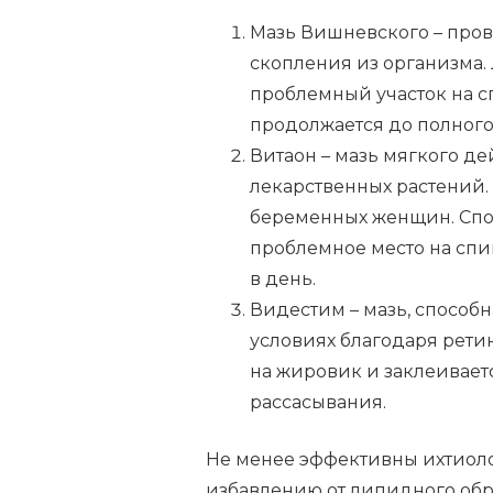
Мазь Вишневского – про
скопления из организма.
проблемный участок на с
продолжается до полного
Витаон – мазь мягкого де
лекарственных растений. 
беременных женщин. Спос
проблемное место на спи
в день.
Видестим – мазь, способ
условиях благодаря ретин
на жировик и заклеивает
рассасывания.
Не менее эффективны ихтиоло
избавлению от липидного обр