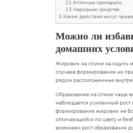
СПИНЕ:
Аптечные препараты
ОБЗОР
Народные средства
СРЕДСТВ
Какие действия могут прив
ДЛЯ
ДОМАШНЕГО
ИСПОЛЬЗОВАНИЯ
Можно ли избави
домашних услов
Жировик на спине на ощупь мя
случаев формирование не пре
рядом расположенные внутрен
Образование на спине чаще вс
наблюдается усиленный рост 
формирования жировик не бол
отличающийся по цвету и без
возможен рост образования д