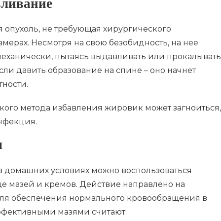
вливание
 опухоль, не требующая хирургического
мерах. Несмотря на свою безобидность, на нее
механически, пытаясь выдавливать или прокалывать
сли давить образование на спине – оно начнет
тности.
кого метода избавления жировик может загноиться,
инфекция.
ы
в домашних условиях можно воспользоваться
е мазей и кремов. Действие направлено на
для обеспечения нормального кровообращения в
ффективными мазями считают: