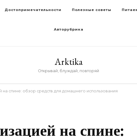
Достопримечательности
Полезные советы
Питае
Авторубрика
Arktika
Открывай, блуждай, повторяй
й на спине: обзор средств для домашнего использования
изацией на спине: