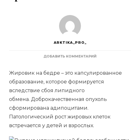
ARKTIKA_PRO_
К
ДОБАВИТЬ КОММЕНТАРИЙ
ЗАПИСИ
ЛИПОМА
Жировик на бедре – это капсулированное
МЯГКИХ
ТКАНЕЙ
образование, которое формируется
БЕДРА:
вследствие сбоя липидного
ОСОБЕННОСТИ
И
обмена. Доброкачественная опухоль
ПРИЧИНЫ
ПОЯВЛЕНИЯ
сформирована адипоцитами.
Патологический рост жировых клеток
встречается у детей и взрослых.