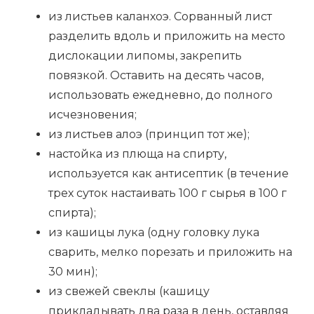
из листьев каланхоэ. Сорванный лист
разделить вдоль и приложить на место
дислокации липомы, закрепить
повязкой. Оставить на десять часов,
использовать ежедневно, до полного
исчезновения;
из листьев алоэ (принцип тот же);
настойка из плюща на спирту,
используется как антисептик (в течение
трех суток настаивать 100 г сырья в 100 г
спирта);
из кашицы лука (одну головку лука
сварить, мелко порезать и приложить на
30 мин);
из свежей свеклы (кашицу
прикладывать два раза в день, оставляя