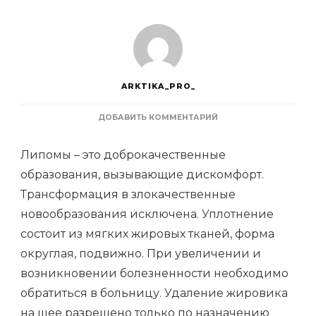
ARKTIKA_PRO_
К
ДОБАВИТЬ КОММЕНТАРИЙ
ЗАПИСИ
КАК
Липомы – это доброкачественные
УБРАТЬ
ЛИПОМУ
образования, вызывающие дискомфорт.
НА
Трансформация в злокачественные
ШЕЕ:
ОСОБЕННОСТИ
новообразования исключена. Уплотнение
ОПЕРАЦИИ
состоит из мягких жировых тканей, форма
округлая, подвижно. При увеличении и
возникновении болезненности необходимо
обратиться в больницу. Удаление жировика
на шее разрешено только по назначению