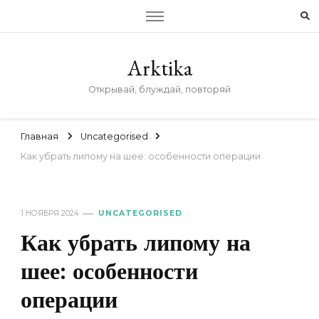
Arktika
Открывай, блуждай, повторяй
Главная
Uncategorised
Как убрать липому на шее: особенности операции
1 НОЯБРЯ 2024
UNCATEGORISED
Как убрать липому на
шее: особенности
операции