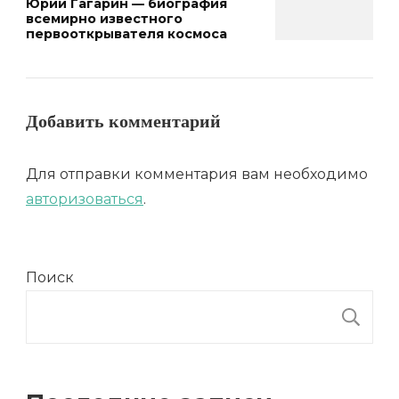
Юрий Гагарин — биография
всемирно известного
первооткрывателя космоса
Добавить комментарий
Для отправки комментария вам необходимо
авторизоваться
.
Поиск
П