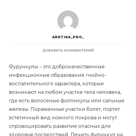
ARKTIKA_PRO_
К
ДОБАВИТЬ КОММЕНТАРИЙ
ЗАПИСИ
КАК
Фурункулы – это доброкачественные
ИЗБАВИТЬСЯ
ОТ
инфекционные образования гнойно-
ФУРУНКУЛ
воспалительного характера, которые
НА
ЛИЦЕ:
возникают на любом участке тела человека,
МЕТОДЫ
ЛЕЧЕНИЯ
где есть волосяные фолликулы или сальные
железы. Пораженные участки болят, портят
эстетичный вид кожного покрова и могут
спровоцировать развитие опасных для
здоровья последствий. Лечить фурункул на