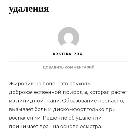
удаления
ARKTIKA_PRO_
К
ДОБАВИТЬ КОММЕНТАРИЙ
ЗАПИСИ
ЖИРОВИК
Жировик на попе – это опухоль
НА
ЯГОДИЦАХ:
доброкачественной природы, которая растет
СИМПТОМАТИКА
из липидной ткани. Образование неопасно,
И
БЕЗОПАСНЫЕ
вызывает боль и дискомфорт только при
СПОСОБЫ
УДАЛЕНИЯ
воспалении. Решение об удалении
принимает врач на основе осмотра.