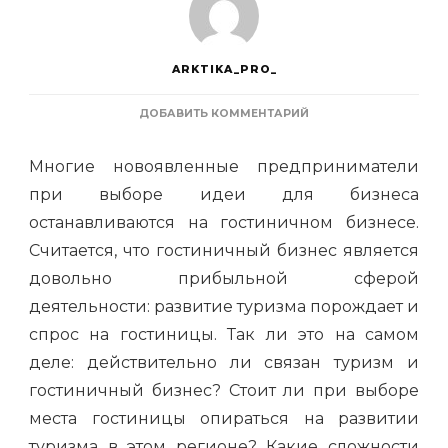
ARKTIKA_PRO_
К
ДОБАВИТЬ КОММЕНТАРИЙ
ЗАПИСИ
ГОСТИНИЧНЫЙ
Многие новоявленные предприниматели
БИЗНЕС:
8
при выборе идеи для бизнеса
ОСНОВНЫХ
останавливаются на гостиничном бизнесе.
ШАГОВ
И
Считается, что гостиничный бизнес является
3
ВАЖНЫХ
довольно прибыльной сферой
МОМЕНТА
деятельности: развитие туризма порождает и
ДЛЯ
ОРГАНИЗАЦИИ
спрос на гостиницы. Так ли это на самом
И
деле: действительно ли связан туризм и
ВЕДЕНИЯ
ГОСТИНИЧНОГО
гостиничный бизнес? Стоит ли при выборе
БИЗНЕСА
места гостиницы опираться на развитии
туризма в этом регионе? Какие сложности