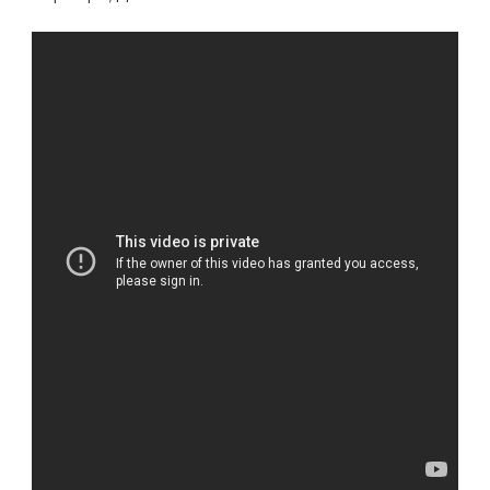
КОМПЬЮТЕРА
РУСЛАН
РЕУТОВСКИЙ
УДИВЛЯЕТ
МИР
СВОИМИ
УСПЕХАМИ,
ВПЕЧАТЛЯЮЩЕЙ
КАРЬЕРОЙ
И
НЕВЕРОЯТНЫМИ
ДОСТИЖЕНИЯМИ