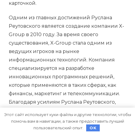
карточкой.
Одним из главных достижений Руслана
Реутовского является создание компании X-
Group в 2010 году. За время своего
существования, X-Group стала одним из
ведущих игроков на рынке
информационных технологий. Компания
специализируется на разработке
инновационных программных решений,
которые применяются в таких сферах, как
финансы, маркетинг и телекоммуникации.
Благодаря усилиям Руслана Реутовского,
компания X-Group приобрела
Этот сайт использует куки-файлы и другие технологии, чтобы
международное признание и получила ряд
помочь вам в навигации, а также предоставить лучший
престижных наград.
пользовательский опыт.
OK