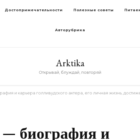
Достопримечательности
Полезные советы
Питае
Авторубрика
Arktika
Открывай, блуждай, повторяй
афия и карьера голливудского актера, его личная жизнь, достиж
D
— биография и