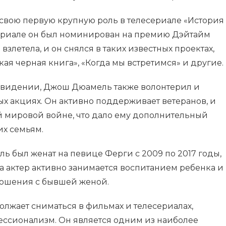
 свою первую крупную роль в телесериале «История
 сериале он был номинирован на премию Дэйтайм
взлетела, и он снялся в таких известных проектах,
ая черная книга», «Когда мы встретимся» и другие.
левидении, Джош Дюамель также волонтерил и
ых акциях. Он активно поддерживает ветеранов, и
й мировой войне, что дало ему дополнительный
их семьям.
 был женат на певице Ферги с 2009 по 2017 годы,
ода актер активно занимается воспитанием ребенка и
ошения с бывшей женой.
жает сниматься в фильмах и телесериалах,
фессионализм. Он является одним из наиболее