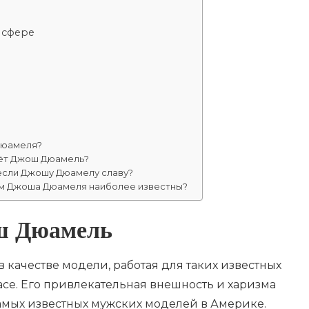
 сфере
Дюамеля?
дёт Джош Дюамель?
если Джошу Дюамелу славу?
ем Джоша Дюамеля наиболее известны?
ш Дюамель
 качестве модели, работая для таких известных
rsace. Его привлекательная внешность и харизма
самых известных мужских моделей в Америке.