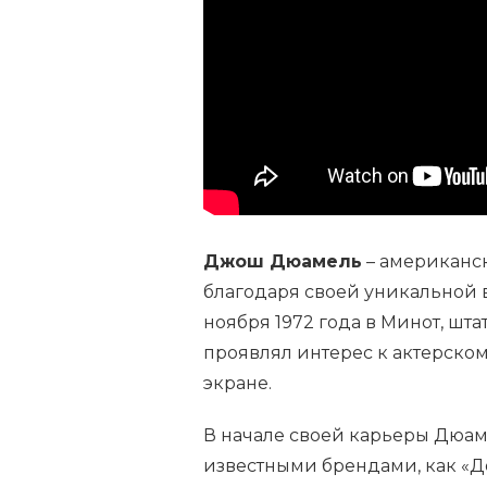
И
КАРЬЕРА
ГОЛЛИВУДСКОГО
АКТЕРА,
ЕГО
ЛИЧНАЯ
ЖИЗНЬ,
ДОСТИЖЕНИЯ
Джош Дюамель
– американс
благодаря своей уникальной 
ноября 1972 года в Минот, шта
проявлял интерес к актерском
экране.
В начале своей карьеры Дюам
известными брендами, как «До