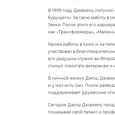
В 1999 году Дюамель получил
будущего». За свою работу в
Эмми. После этого его карьера 
как «Трансформеры», «Маленьк
Кроме работы в кино и на те
участвовал в благотворительн
его дедушка служил во Второ
стимул помогать ветеранам и 
В личной жизни Джош Дюамель
и у них есть сын. После разв
поддерживает дружеские отн
Сегодня Джош Дюамель продол
показывая свой талант и про