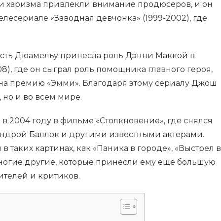
 и харизма привлекли внимание продюсеров, и он
елесериале «Заводная девчонка» (1999-2002), где
.
сть Дюамельу принесла роль Дэнни Маккой в
8), где он сыграл роль помощника главного героя,
на премию «Эмми». Благодаря этому сериалу Джош
, но и во всем мире.
в 2004 году в фильме «Столкновение», где снялся
андрой Баллок и другими известными актерами.
в таких картинах, как «Паника в городе», «Выстрел в
многие другие, которые принесли ему еще большую
ителей и критиков.