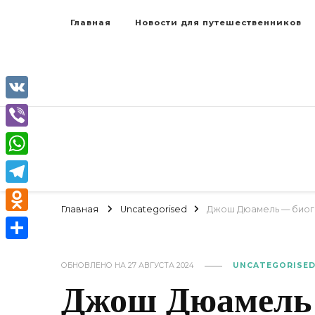
Главная
Новости для путешественников
VK
Viber
WhatsApp
Telegram
Главная
Uncategorised
Джош Дюамель — биогр
Odnoklassniki
Отправить
ОБНОВЛЕНО НА
27 АВГУСТА 2024
UNCATEGORISE
Джош Дюамель 