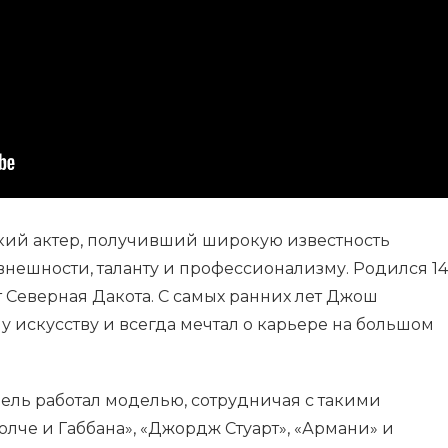
кий актер, получивший широкую известность
внешности, таланту и профессионализму. Родился 14
т Северная Дакота. С самых ранних лет Джош
у искусству и всегда мечтал о карьере на большом
ель работал моделью, сотрудничая с такими
лче и Габбана», «Джордж Стуарт», «Армани» и