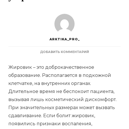
ARKTIKA_PRO_
К
ДОБАВИТЬ КОММЕНТАРИЙ
ЗАПИСИ
ЧТО
Жировик – это доброкачественное
ДЕЛАТЬ,
ЕСЛИ
образование. Располагается в подкожной
ЖИРОВИК
клетчатке, на внутренних органах.
СТАЛ
БОЛЕТЬ:
Длительное время не беспокоит пациента,
СРЕДСТВА
ДЛЯ
вызывая лишь косметический дискомфорт.
УСТРАНЕНИЯ
При значительных размерах может вызвать
ВОСПАЛЕНИЯ
сдавливание. Если болит жировик,
появились признаки воспаления,