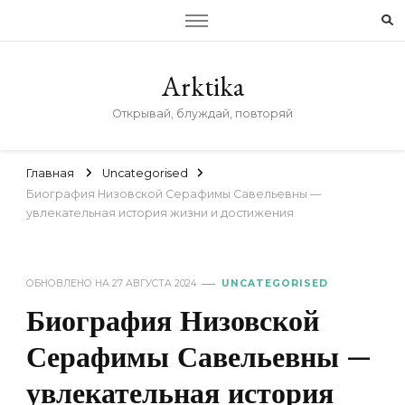
Arktika
Открывай, блуждай, повторяй
Главная
Uncategorised
Биография Низовской Серафимы Савельевны —
увлекательная история жизни и достижения
ОБНОВЛЕНО НА
27 АВГУСТА 2024
UNCATEGORISED
Биография Низовской
Серафимы Савельевны —
увлекательная история