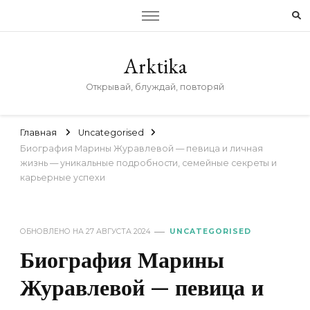
Arktika
Открывай, блуждай, повторяй
Главная
Uncategorised
Биография Марины Журавлевой — певица и личная
жизнь — уникальные подробности, семейные секреты и
карьерные успехи
ОБНОВЛЕНО НА
27 АВГУСТА 2024
UNCATEGORISED
Биография Марины
Журавлевой — певица и