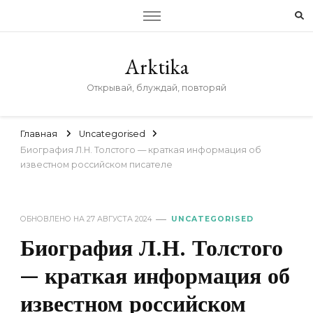
Arktika
Открывай, блуждай, повторяй
Главная
Uncategorised
Биография Л.Н. Толстого — краткая информация об
известном российском писателе
ОБНОВЛЕНО НА
27 АВГУСТА 2024
UNCATEGORISED
Биография Л.Н. Толстого
— краткая информация об
известном российском