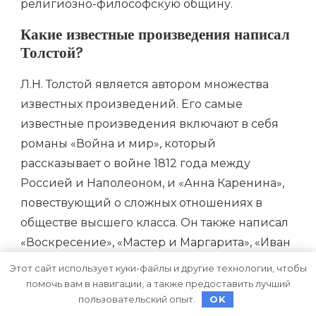
религиозно-философскую общину.
Какие известные произведения написал
Толстой?
Л.Н. Толстой является автором множества
известных произведений. Его самые
известные произведения включают в себя
романы «Война и мир», который
рассказывает о войне 1812 года между
Россией и Наполеоном, и «Анна Каренина»,
повествующий о сложных отношениях в
обществе высшего класса. Он также написал
«Воскресение», «Мастер и Маргарита», «Иван
Ильич», «Крейцерова соната» и многие
Этот сайт использует куки-файлы и другие технологии, чтобы
другие произведения, которые стали
помочь вам в навигации, а также предоставить лучший
пользовательский опыт.
OK
классикой мировой литературы.