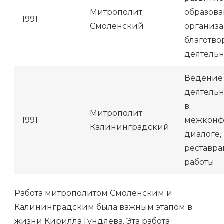
Митрополит
образова
1991
Смоленский
организ
благотво
деятельн
Ведение
деятельн
в
Митрополит
1991
межконф
Калининградский
диалоге,
реставр
работы
Работа митрополитом Смоленским и
Калининградским была важным этапом в
жизни Кирилла Гундяева. Эта работа