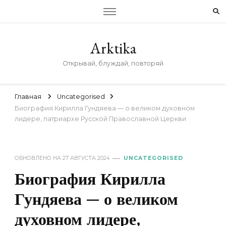
Arktika
Открывай, блуждай, повторяй
Главная
Uncategorised
Биография Кирилла Гундяева — о великом духовном
лидере, патриархе Русской Православной Церкви
ОБНОВЛЕНО НА
27 АВГУСТА 2024
UNCATEGORISED
Биография Кирилла
Гундяева — о великом
духовном лидере,