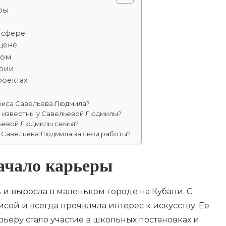
ры
 сфере
цене
ром
трии
роектах
триса Савельева Людмила?
ы известны у Савельевой Людмилы?
льевой Людмилы семья?
 Савельева Людмила за свои работы?
ачало карьеры
и выросла в маленьком городе на Кубани. С
рисой и всегда проявляла интерес к искусству. Ее
ьеру стало участие в школьных постановках и