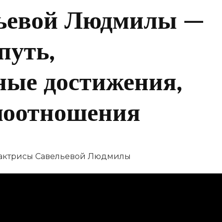
ьевой Людмилы —
путь,
ные достижения,
моотношения