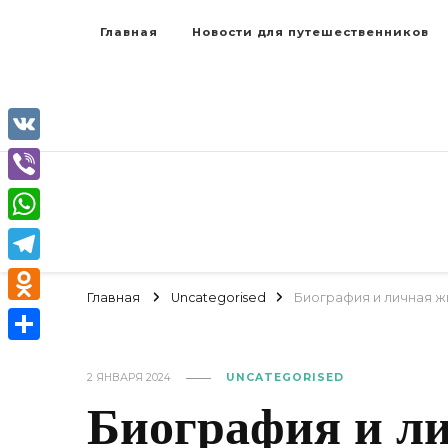
Главная
Новости для путешественников
VK
Viber
WhatsApp
Telegram
Главная
Uncategorised
Биография и личная ж
Odnoklassniki
Отправить
2 ЯНВАРЯ 2024
UNCATEGORISED
Биография и л