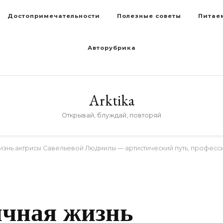
Достопримечательности
Полезные советы
Питае
Авторубрика
Arktika
Открывай, блуждай, повторяй
изнь актрисы Савельевой Людмилы — артистический путь, профес
ичная жизнь