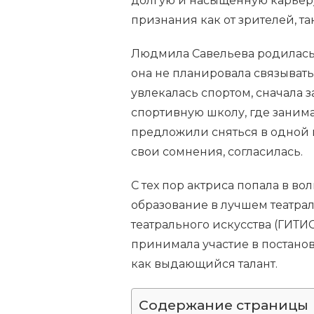
долгую и насыщенную карьеру
признания как от зрителей, та
Людмила Савельева родилась 1
она не планировала связывать
увлекалась спортом, сначала 
спортивную школу, где занимал
предложили сняться в одной 
свои сомнения, согласилась.
С тех пор актриса попала в в
образование в лучшем театра
театрального искусства (ГИТИ
принимала участие в постановк
как выдающийся талант.
Содержание страницы