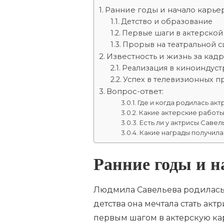
Ранние годы и начало карье
Детство и образование
Первые шаги в актерской
Прорыв на театральной с
Известность и жизнь за кад
Реализация в киноиндус
Успех в телевизионных п
Вопрос-ответ:
Где и когда родилась ак
Какие актерские работ
Есть ли у актрисы Саве
Какие награды получила
Ранние годы и н
Людмила Савельева родилась 
детства она мечтала стать акт
первым шагом в актерскую кар