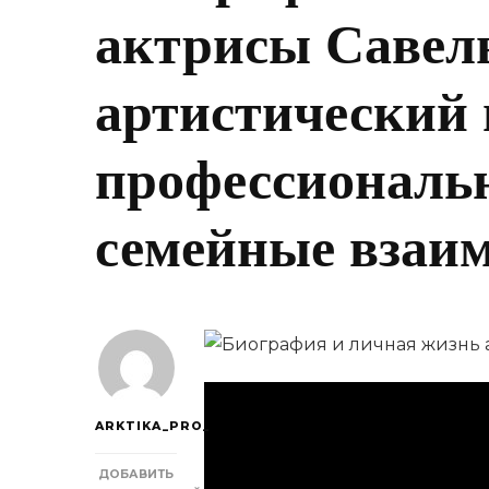
актрисы Савел
артистический 
профессиональ
семейные взаи
ARKTIKA_PRO_
ДОБАВИТЬ