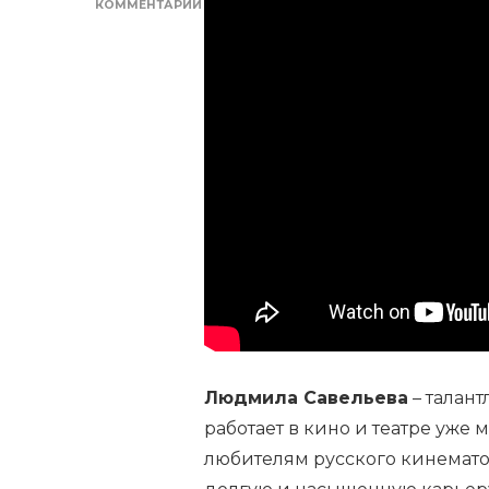
КОММЕНТАРИЙ
К
ЗАПИСИ
БИОГРАФИЯ
И
ЛИЧНАЯ
ЖИЗНЬ
АКТРИСЫ
САВЕЛЬЕВОЙ
ЛЮДМИЛЫ
—
АРТИСТИЧЕСКИЙ
ПУТЬ,
ПРОФЕССИОНАЛЬНЫЕ
ДОСТИЖЕНИЯ,
СЕМЕЙНЫЕ
ВЗАИМООТНОШЕНИЯ
Людмила Савельева
– талант
работает в кино и театре уже 
любителям русского кинематог