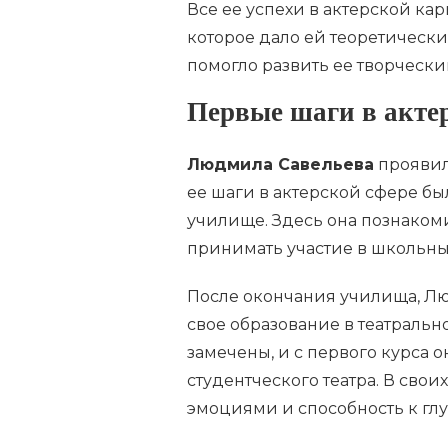
Все ее успехи в актерской к
которое дало ей теоретические
помогло развить ее творчески
Первые шаги в акте
Людмила Савельева
проявил
ее шаги в актерской сфере б
училище. Здесь она познакоми
принимать участие в школьных
После окончания училища, Лю
свое образование в театрально
замечены, и с первого курса о
студентческого театра. В сво
эмоциями и способность к гл