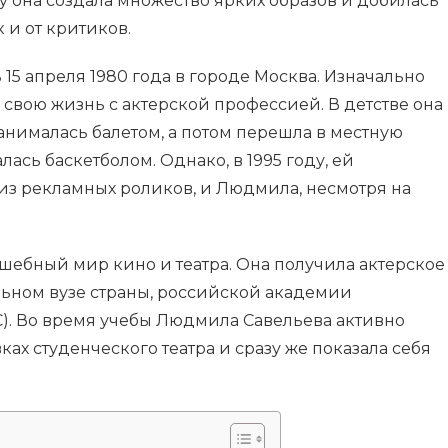
 она создала множество ярких образов и добилась
к и от критиков.
5 апреля 1980 года в городе Москва. Изначально
 свою жизнь с актерской профессией. В детстве она
занималась балетом, а потом перешла в местную
ась баскетболом. Однако, в 1995 году, ей
из рекламных роликов, и Людмила, несмотря на
олшебный мир кино и театра. Она получила актерское
льном вузе страны, российской академии
С). Во время учебы Людмила Савельева активно
ах студенческого театра и сразу же показала себя