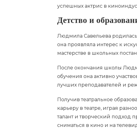
успешных актрис в киноиндус
Детство и образован
Людмила Савельева родилась 
она проявляла интерес к иску
мастерстве в школьных постан
После окончания школы Людми
обучения она активно участвов
лучших преподавателей и реж
Получив театральное образо
карьеру в театре, играя разн
талант и творческий подход 
сниматься в кино и на телеви